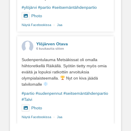
#ylöjärvi
#partio
#seitsemäntähdenpartio
Photo
Näytä Facebookissa
·
Jaa
Ylöjärven Otava
6 kuukautta sitten
Sudenpentulauma Metsäkissat oli omalla
hiihtoretkellä Räikällä. Syötiin tietty myös omia
eväitä ja lopuksi ratkottiin arvoituksia
olympialaisteemalla.
Nyt on kiva jäädä
talvilomalle
#partio
#sudenpennut
#seitsemäntähdenpartio
#Talvi
Photo
Näytä Facebookissa
·
Jaa