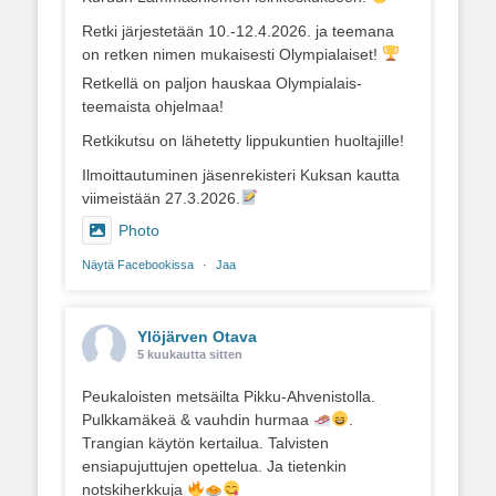
Retki järjestetään 10.-12.4.2026. ja teemana
on retken nimen mukaisesti Olympialaiset!
Retkellä on paljon hauskaa Olympialais-
teemaista ohjelmaa!
Retkikutsu on lähetetty lippukuntien huoltajille!
Ilmoittautuminen jäsenrekisteri Kuksan kautta
viimeistään 27.3.2026.
Photo
Näytä Facebookissa
·
Jaa
Ylöjärven Otava
5 kuukautta sitten
Peukaloisten metsäilta Pikku-Ahvenistolla.
Pulkkamäkeä & vauhdin hurmaa
.
Trangian käytön kertailua. Talvisten
ensiapujuttujen opettelua. Ja tietenkin
notskiherkkuja