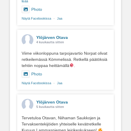
lisää
Photo
Näytä Facebookissa
·
Jaa
Ylöjärven Otava
4 kuukautta sitten
Viime viikonloppuna tarpojavartio Norpat olivat
retkeilemässä Kömmelissä. Retkellä päätöksiä
tehtiin noppaa heittämällä
.
Photo
Näytä Facebookissa
·
Jaa
Ylöjärven Otava
5 kuukautta sitten
Tervetuloa Otavan, Niihaman Saukkojen ja
Tervaksentekijöiden yhteiselle kevätretkelle
Kuruun Lammasniemen leirikeskukseen!