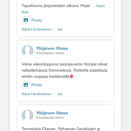
Tapahtuma järjestetään ulkona Ylöjär
...
Näytä
lisää
Photo
Näytä Facebookissa
·
Jaa
Ylöjärven Otava
4 kuukautta sitten
Viime viikonloppuna tarpojavartio Norpat olivat
retkeilemässä Kömmelissä. Retkellä päätöksiä
tehtiin noppaa heittämällä
.
Photo
Näytä Facebookissa
·
Jaa
Ylöjärven Otava
5 kuukautta sitten
Tervetuloa Otavan, Niihaman Saukkojen ja