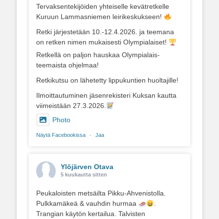
Tervaksentekijöiden yhteiselle kevätretkelle
Kuruun Lammasniemen leirikeskukseen!
Retki järjestetään 10.-12.4.2026. ja teemana
on retken nimen mukaisesti Olympialaiset!
Retkellä on paljon hauskaa Olympialais-
teemaista ohjelmaa!
Retkikutsu on lähetetty lippukuntien huoltajille!
Ilmoittautuminen jäsenrekisteri Kuksan kautta
viimeistään 27.3.2026.
Photo
Näytä Facebookissa
·
Jaa
Ylöjärven Otava
5 kuukautta sitten
Peukaloisten metsäilta Pikku-Ahvenistolla.
Pulkkamäkeä & vauhdin hurmaa
.
Trangian käytön kertailua. Talvisten