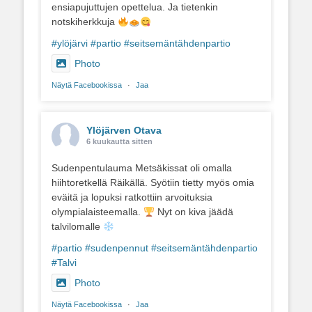
ensiapujuttujen opettelua. Ja tietenkin
notskiherkkuja
#ylöjärvi
#partio
#seitsemäntähdenpartio
Photo
Näytä Facebookissa
·
Jaa
Ylöjärven Otava
6 kuukautta sitten
Sudenpentulauma Metsäkissat oli omalla
hiihtoretkellä Räikällä. Syötiin tietty myös omia
eväitä ja lopuksi ratkottiin arvoituksia
olympialaisteemalla.
Nyt on kiva jäädä
talvilomalle
#partio
#sudenpennut
#seitsemäntähdenpartio
#Talvi
Photo
Näytä Facebookissa
·
Jaa